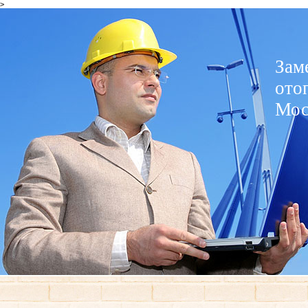
>
Зам
ото
Мос